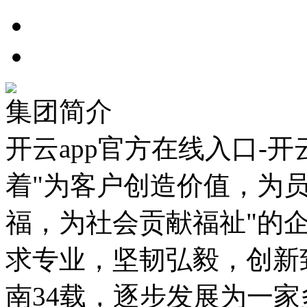
集团简介
开云app官方在线入口-开
着"为客户创造价值，为
福，为社会贡献福祉"的
求专业，坚韧弘毅，创新
南34载，逐步发展为一