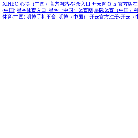
XINBO·心博（中国）官方网站-登录入口
开云网页版·官方版在
(中国)
星空体育入口_星空（中国）体育网
星际体育（中国）
体育(中国)
明博手机平台_明博（中国）
开云官方注册-开云（