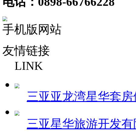
电话：0898-66766228
手机版网站
友情链接
LINK
三亚亚龙湾星华套房
三亚星华旅游开发有