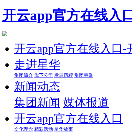
开云app官方在线入
开云app官方在线入口
走进星华
集团简介
旗下公司
发展历程
集团荣誉
新闻动态
集团新闻
媒体报道
开云app官方在线入口
文化理念
精彩活动
星华故事